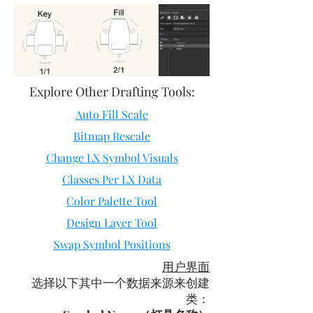
Explore Other Drafting Tools:
Auto Fill Scale
Bitmap Rescale
Change LX Symbol Visuals
Classes Per LX Data
Color Palette Tool
Design Layer Tool
Swap Symbol Positions
用户界面
​选择以下其中一个数据来源来创建
类：